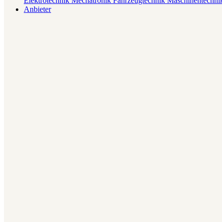
Elektrotechnik
Mechatronik
Fahrzeugtechnik
Maschinentechn
Anbieter